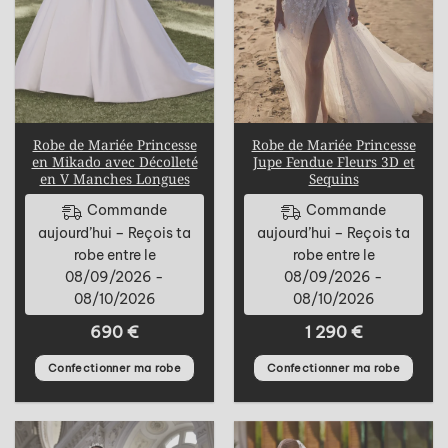
Robe de Mariée Princesse
Robe de Mariée Princesse
en Mikado avec Décolleté
Jupe Fendue Fleurs 3D et
en V Manches Longues
Sequins
Commande
Commande
aujourd’hui – Reçois ta
aujourd’hui – Reçois ta
robe entre le
robe entre le
08/09/2026 -
08/09/2026 -
08/10/2026
08/10/2026
690
€
1 290
€
Confectionner ma robe
Confectionner ma robe