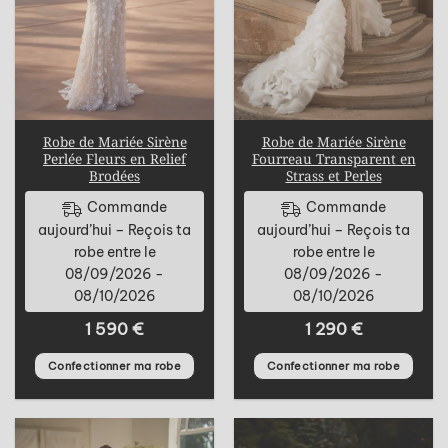
Robe de Mariée Sirène
Robe de Mariée Sirène
Perlée Fleurs en Relief
Fourreau Transparent en
Brodées
Strass et Perles
Commande
Commande
aujourd’hui – Reçois ta
aujourd’hui – Reçois ta
robe entre le
robe entre le
08/09/2026 -
08/09/2026 -
08/10/2026
08/10/2026
1 590
€
1 290
€
Confectionner ma robe
Confectionner ma robe