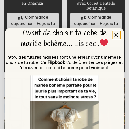
en Organza
avec Corset Dentelle
Botanique
Commande
Commande
aujourd’hui – Reçois ta
aujourd’hui – Reçois ta
robe entre le
robe entre le
Avant de choisir ta robe de
08/09/2026 -
08/09/2026 -
mariée bohème... Lis ceci.
08/10/2026
08/10/2026
1 590
€
690
€
95% des futures mariées font une erreur avant même le
choix de la robe. Ce
Flipbook
t’aide à éviter ces pièges et
Confectionner ma robe
Confectionner ma robe
à trouver la robe qui te correspond vraiment.