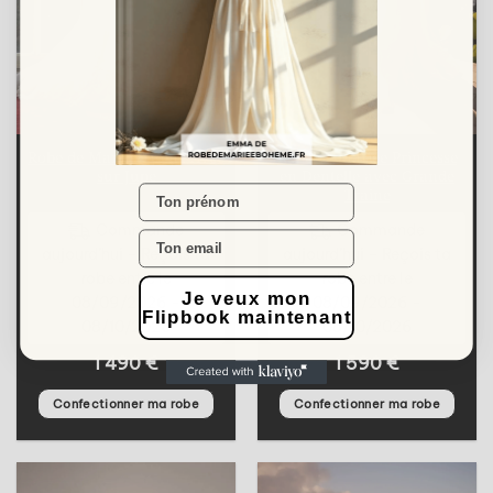
Robe de Mariée Sirène Avec
Robe de Mariée Princesse
sur Jupe
en Dentelle avec Grande
Name
Traine
Commande
Commande
aujourd’hui – Reçois ta
aujourd’hui – Reçois ta
robe entre le
robe entre le
Je veux mon
08/09/2026 -
08/09/2026 -
Flipbook maintenant
08/10/2026
08/10/2026
1 490
€
1 590
€
Confectionner ma robe
Confectionner ma robe