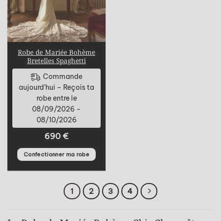
Robe de Mariée Bohème
Bretelles Spaghetti
Commande
aujourd’hui – Reçois ta
robe entre le
08/09/2026 -
08/10/2026
690
€
Confectionner ma robe
1
2
3
4