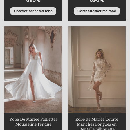
690
€
690
€
Confectionner ma robe
Confectionner ma robe
Robe De Mariée Paillettes
Robe de Mariée Courte
Mousseline Fendue
Manches Longues en
Dentelle Silhouette