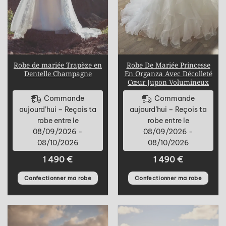
Robe de mariée Trapèze en
Robe De Mariée Princesse
Dentelle Champagne
En Organza Avec Décolleté
Cœur Jupon Volumineux
Commande
Commande
aujourd’hui – Reçois ta
aujourd’hui – Reçois ta
robe entre le
robe entre le
08/09/2026 -
08/09/2026 -
08/10/2026
08/10/2026
1 490
€
1 490
€
Confectionner ma robe
Confectionner ma robe