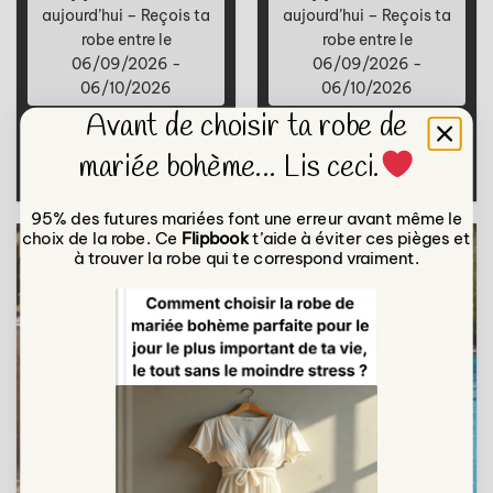
aujourd’hui – Reçois ta
aujourd’hui – Reçois ta
robe entre le
robe entre le
06/09/2026 -
06/09/2026 -
06/10/2026
06/10/2026
Avant de choisir ta robe de
690
€
690
€
mariée bohème... Lis ceci.
Confectionner ma robe
Confectionner ma robe
95% des futures mariées font une erreur avant même le
choix de la robe. Ce
Flipbook
t’aide à éviter ces pièges et
à trouver la robe qui te correspond vraiment.