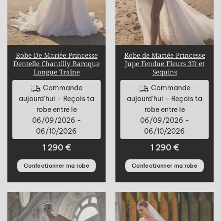
Robe De Mariée Princesse
Robe de Mariée Princesse
Dentelle Chantilly Baroque
Jupe Fendue Fleurs 3D et
Longue Traîne
Sequins
Commande
Commande
aujourd’hui – Reçois ta
aujourd’hui – Reçois ta
robe entre le
robe entre le
06/09/2026 -
06/09/2026 -
06/10/2026
06/10/2026
1 290
€
1 290
€
Confectionner ma robe
Confectionner ma robe