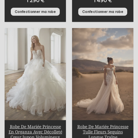
1 290
€
1 490
€
Confectionner ma robe
Confectionner ma robe
Robe De Mariée Princesse
Robe De Mariée Princesse
En Organza Avec Décolleté
Tulle Fleurs Sequins
Cœur Jupon Volumineux
Longue Traîne