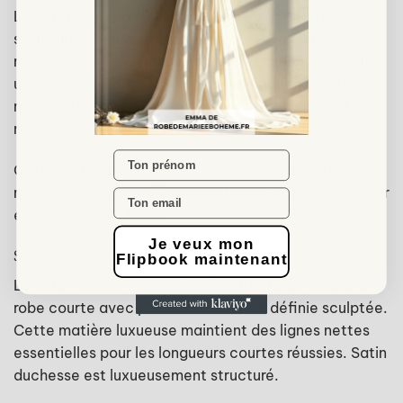
La dentelle avec suffisamment de corps et de
structure crée une robe courte qui tient sa forme
romantiquement. Cette matière précieuse nécessite
une structure suffisante pour une longueur courte
réussie. Dentelle structurée est romantiquement
maintenue.
Name
Cette matière permet de créer une robe courte
romantique avec suffisamment de structure pour tenir
élégamment sa forme.
Je veux mon
Satin duchesse structuré
Flipbook maintenant
Le satin dans sa version la plus structurée crée une
robe courte avec présence et forme définie sculptée.
Cette matière luxueuse maintient des lignes nettes
essentielles pour les longueurs courtes réussies. Satin
duchesse est luxueusement structuré.