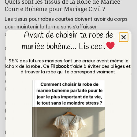
Quels sont les tissus de la Robe de Mariée
Courte Bohème pour Mariage Civil ?
Les tissus pour robes courtes doivent avoir du corps
pour maintenir la forme sans s'affaisser
Avant de choisir ta robe de
disgracieusement.
mariée bohème... Lis ceci.
Crêpe structuré maintien
Le crêpe avec suffisamment de corps maintient une
95% des futures mariées font une erreur avant même le
forme définie qui ne pend pas mollement sur une
choix de la robe. Ce
Flipbook
t’aide à éviter ces pièges et
à trouver la robe qui te correspond vraiment.
longueur courte. Cette matière sophistiquée crée une
structure élégante essentielle pour les robes courtes.
Crêpe structuré est élégamment maintenu.
Cette matière permet de créer une robe courte avec
forme et structure qui tombe impeccablement sans
mollesse.
Dentelle structurée corps