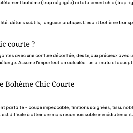
mplètement bohème (trop négligée) ni totalement chic (trop rig
ité, détails subtils, longueur pratique. L'esprit bohème trans
c courte ?
gantes avec une coiffure décoiffée, des bijoux précieux avec u
élange. Assume l'imperfection calculée : un pli naturel accep
ée Bohème Chic Courte
t parfaite - coupe impeccable, finitions soignées, tissu noble -
t est difficile à atteindre mais reconnaissable immédiatement.