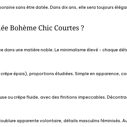
aine sans être datée. Dans dix ans, elle sera toujours élégante
riée Bohème Chic Courtes ?
tée dans une matière noble. Le minimalisme élevé - chaque dét
r, crêpe épais), proportions étudiées. Simple en apparence, c
se ou crêpe fluide, avec des finitions impeccables. Décontract
, doublure apparente volontaire, détails masculins féminisés. 