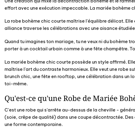
Une création qui mixe la décontraction bohème et le raffinem
effort avec une exécution impeccable. La mariée bohème c
La robe bohème chic courte maîtrise l'équilibre délicat. Ell
alliance traverse les célébrations avec une aisance étudié
Quand tu imagines ton mariage, tu ne veux ni du bohème trop
porter à un cocktail urbain comme à une fête champêtre. T
La mariée bohème chic courte possède un style affirmé. Elle m
maîtrise l'art du contraste harmonieux. Elle veut une robe 
brunch chic, une fête en rooftop, une célébration dans un lo
toi-même.
Qu'est-ce qu'une Robe de Mariée Boh
C'est une robe qui s'arrête au-dessus de la cheville - gén
(soie, crêpe de qualité) dans une coupe décontractée. Des dé
une forme contemporaine.