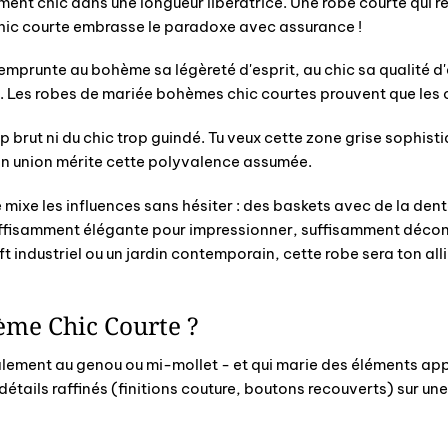
ent chic dans une longueur libératrice. Une robe courte qui re
hic courte embrasse le paradoxe avec assurance !
e emprunte au bohème sa légèreté d'esprit, au chic sa qualité d
e. Les robes de mariée bohèmes chic courtes prouvent que les
 brut ni du chic trop guindé. Tu veux cette zone grise sophist
on union mérite cette polyvalence assumée.
ixe les influences sans hésiter : des baskets avec de la dentell
suffisamment élégante pour impressionner, suffisamment décont
ft industriel ou un jardin contemporain, cette robe sera ton al
ème Chic Courte ?
éralement au genou ou mi-mollet - et qui marie des éléments a
tails raffinés (finitions couture, boutons recouverts) sur une