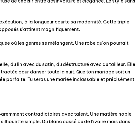
fuse de choisir entre désinvolture et élégance. Le style sans
'exécution, à la longueur courte sa modernité. Cette triple
 opposés s'attirent magnifiquement.
iquée où les genres se mélangent. Une robe qu'on pourrait
e, du lin avec du satin, du déstructuré avec du tailleur. Elle
ractée pour danser toute la nuit. Que ton mariage soit un
liée parfaite. Tu seras une mariée inclassable et précisément
pparemment contradictoires avec talent. Une matière noble
 silhouette simple. Du blanc cassé ou de l'ivoire mais dans