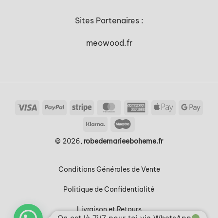
Sites Partenaires :
meowood.fr
Visa
PayPal
Stripe
MasterCard
American
Apple
Goog
Express
Pay
Pay
Klarna
Maestro
©
2026
,
robedemarieeboheme.fr
Conditions Générales de Vente
Politique de Confidentialité
Livraison et Retours