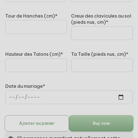
(required)
Tour de Hanches (cm)
*
Creux des clavicules au sol
(required)
(pieds nus, cm)
*
(required)
(req
Hauteur des Talons (cm)
*
Ta Taille (pieds nus, cm)
*
(required)
Date du mariage
*
Ajouter au panier
Buy now