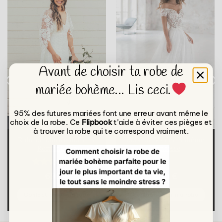
Avant de choisir ta robe de
mariée bohème... Lis ceci.
95% des futures mariées font une erreur avant même le
choix de la robe. Ce
Flipbook
t’aide à éviter ces pièges et
à trouver la robe qui te correspond vraiment.
Robe de Mariée Bohème
Robe de Mariée Bohème
Romantique
Princesse
(1)
Note
5
sur
690
€
690
€
5
Confectionner ma robe
Confectionner ma robe