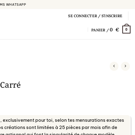
 SMS WHATSAPP
SE CONNECTER / S’INSCRIRE
0
0
PANIER /
 Carré
 exclusivement pour toi, selon tes mensurations exactes
s créations sont limitées à 25 pièces par mois afin de
ire artisanal qui font la singularité de chaque modèle.