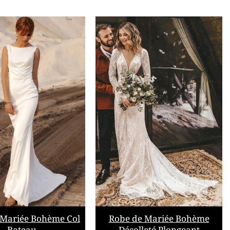
 Mariée Bohème Col
Robe de Mariée Bohème
Bateau
Décolleté Plongeant