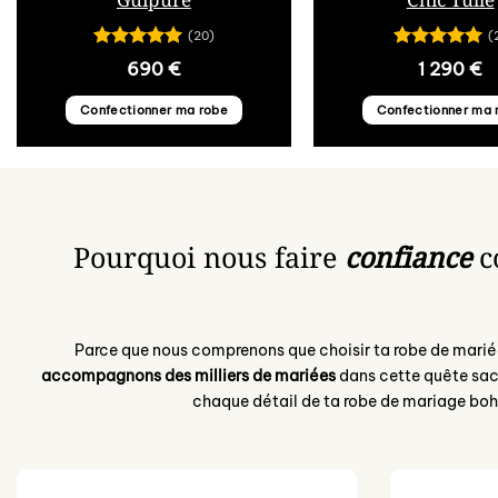
(20)
(
Note
5
sur
Note
5
sur
690
€
1 290
€
5
5
Confectionner ma robe
Confectionner ma 
Pourquoi nous faire
confiance
c
Parce que nous comprenons que choisir ta robe de mar
accompagnons des milliers de mariées
dans cette quête sacr
chaque détail de ta robe de mariage bo