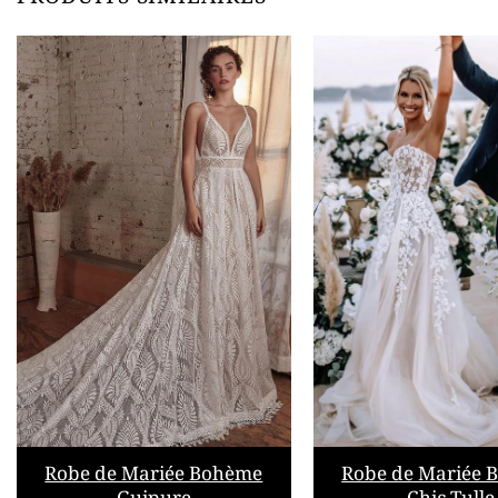
Robe de Mariée Bohème
Robe de Mariée 
Guipure
Chic Tulle