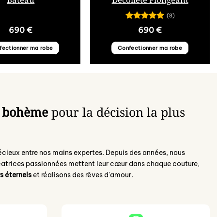
(8)
Note
5
sur
690
€
690
€
5
fectionner ma robe
Confectionner ma robe
e bohème
pour la décision la plus
précieux entre nos mains expertes. Depuis des années, nous
réatrices passionnées mettent leur cœur dans chaque couture,
s éternels
et réalisons des rêves d'amour.