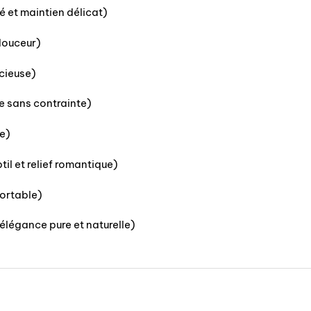
té et maintien délicat)
 douceur)
cieuse)
ue sans contrainte)
te)
til et relief romantique)
fortable)
légance pure et naturelle)