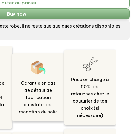
jouter au panier
Buy now
te robe. Il ne reste que quelques créations disponibles
Prise en charge à
de
Garantie en cas
50% des
de défaut de
retouches chez le
 4
fabrication
couturier de ton
ta
constaté dès
choix (si
réception du colis
nécessaire)